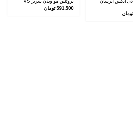
جی ایکس آبرسان
پروتئین مو ویدن سریز VS
591,500
تومان
ومان