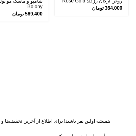
روغن آرگان رزگلد Rose Gold
شامپو و ماسک مو بول
Bolony
364,000
تومان
569,400
تومان
همیشه اولین نفر باشید! برای اطلاع از آخرین تخفیف‌ها و جد