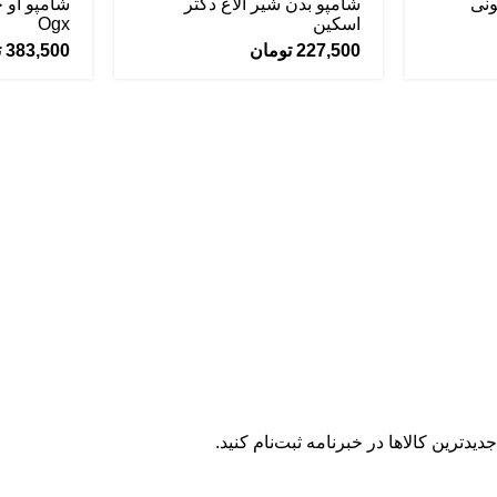
ونی
شامپو بدن شیر الاغ دکتر
شامپو او 
اسکین
Ogx
227,500
تومان
383,500
ت
یدترین کالاها در خبرنامه ثبت‌نام کنید.