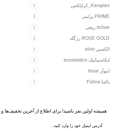
Keraplex_کراپلکس
1
PRIME پرایمر
3
richee ریچی
1
ROSE GOLD رزگلد
2
الکسیر elixir
1
ایکاسماتیک ecosmetics
1
اینوآر Inoar
1
پالما Palma
1
همیشه اولین نفر باشید! برای اطلاع از آخرین تخفیف‌ها و جد