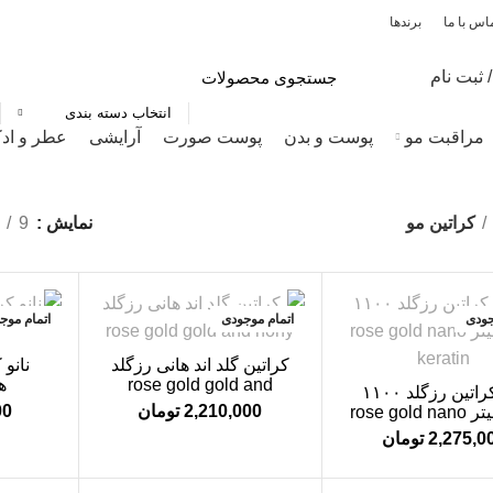
اس با ما
برندها
 ثبت نام
انتخاب دسته بندی
مراقبت مو
پوست و بدن
پوست صورت
آرایشی
عطر و اد
کراتین مو
نمایش
9
جودی
اتمام موجودی
اتمام موج
کراتین گلد اند هانی رزگلد
نانو 
rose gold gold and
هو
نانو کراتین رزگلد ۱۱۰۰
hony
2,210,000
تومان
00
میلی لیتر rose gold nano
keratin
2,275,0
تومان