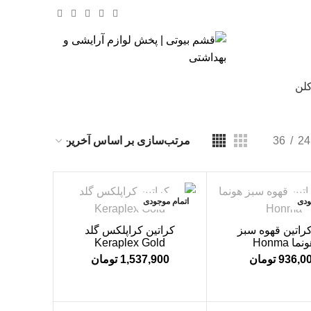
کلن
% تخفیف های روز
36
24
ودی
اتمام موجودی
کراتین قهوه سبز
کراتین کراپلکس گلد
نما Honma
Keraplex Gold
936,0
تومان
1,537,900
تومان