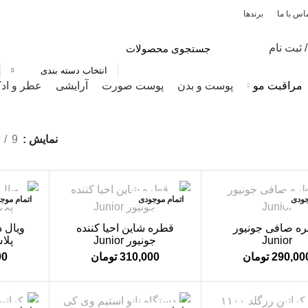
اس با ما
برندها
 ثبت نام
انتخاب دسته بندی
مراقبت مو
پوست و بدن
پوست صورت
آرایشی
عطر و اد
نمایش
9
جودی
اتمام موجودی
اتمام موج
ه صافی جونیور
قطره شاین احیا کننده
ویال 
Junior
جونیور Junior
پلاس lus
290,00
تومان
310,000
تومان
00