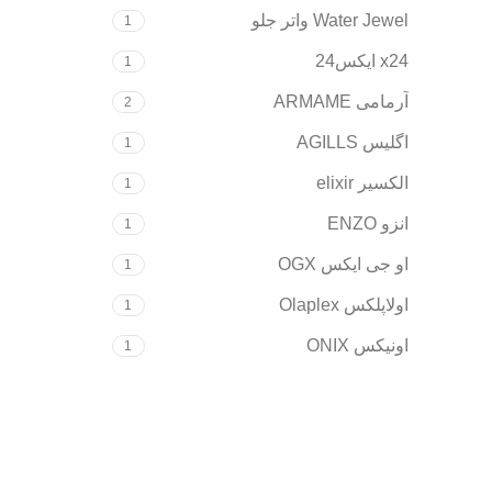
Water Jewel واتر جلو
1
x24 ایکس24
1
آرمامی ARMAME
2
اگلیس AGILLS
1
الکسیر elixir
1
انزو ENZO
1
او جی ایکس OGX
1
اولاپلکس Olaplex
1
اونیکس ONIX
1
ایکاسماتیک ecosmetics
1
اینوآر Inoar
1
بابیلیس
1