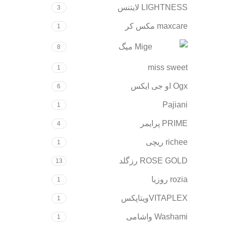
LIGHTNESS لایتنس
3
maxcare مکس کر
1
Mige میگ
8
miss sweet
1
Ogx او جی ایکس
6
Pajiani
1
PRIME پرایمر
4
richee ریچی
1
ROSE GOLD رزگلد
13
rozia روزیا
1
VITAPLEXویتاپکس
1
Washami واشامی
1