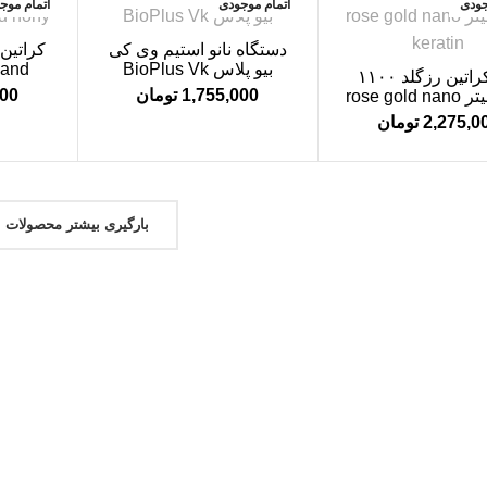
جودی
اتمام موجودی
اتمام موج
دستگاه نانو استیم وی کی
کراتین 
بیو پلاس BioPlus Vk
 and
نانو کراتین رزگلد ۱۱۰۰
1,755,000
تومان
000
میلی لیتر rose gold nano
keratin
2,275,0
تومان
بارگیری بیشتر محصولات