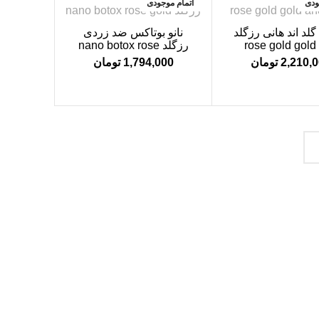
ودی
اتمام موجودی
گلد اند هانی رزگلد
نانو بوتاکس ضد زردی
rose gold gold
رزگلد nano botox rose
gold
hony
2,210,
تومان
1,794,000
تومان