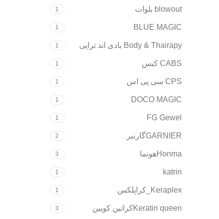
blowout بلوات
1
BLUE MAGIC
1
Body & Thairapy بادی اند تراپی
1
CABS کبس
1
CPS سی پی اس
1
DOCO MAGIC
1
FG Gewel
1
GARNIERگارنیر
2
Honmaهونما
3
katrin
1
Keraplex_کراپلکس
1
Keratin queenکراتین کویین
3