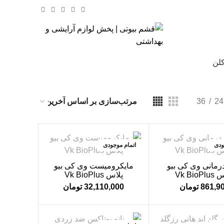
کلن
% تخفیف های روز
36
24
ودی
اتمام موجودی
درمانی وی کی بیو
مایکرومیست وی کی بیو
Vk BioP
پلاس Vk BioPlus
861,9
تومان
32,110,000
تومان