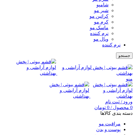
شامپو
شیر مو
کراتین مو
کرم مو
ماسک مو
نرم کننده
ویال مو
نرم کننده
جستجو
منو
ورود / ثبت نام
0
محصول
/
0
تومان
دسته بندی کالاها
مراقبت مو
پوست و بدن