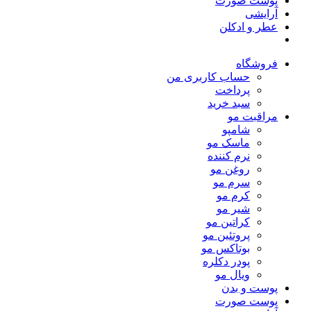
پوست صورت
آرایشی
عطر و ادکلن
فروشگاه
حساب کاربری من
پرداخت
سبد خرید
مراقبت مو
شامپو
ماسک مو
نرم کننده
روغن مو
سرم مو
کرم مو
شیر مو
کراتین مو
پروتئین مو
بوتاکس مو
پودر دکلره
ویال مو
پوست و بدن
پوست صورت