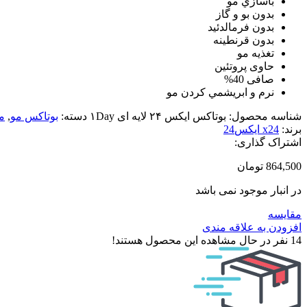
باسازي مو
بدون بو و گاز
بدون فرمالدئید
بدون قرنطینه
تغذیه مو
حاوی پروتئین
صافی 40%
نرم و ابريشمي كردن مو
شناسه محصول:
بوتاکس ایکس ۲۴ لایه ای ۱Day
دسته:
بوتاکس مو
,
م
برند:
x24 ایکس24
اشتراک گذاری:
864,500
تومان
در انبار موجود نمی باشد
مقایسه
افزودن به علاقه مندی
14
نفر در حال مشاهده این محصول هستند!