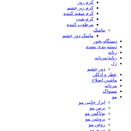
کرم روز
کرم زیر چشم
کرم سفید کننده
کرم شب
مرطوب کننده
ماسک
ماسک دور چشم
دستگاه بخور
دسته بندی نشده
زنانه
زنانه/مردانه
ژل
دور چشم
عطر و ادکلن
ماشین اصلاح
مردانه
مسواک
مو
ابزار جانبی مو
برس مو
بوتاکس مو
پروتئین مو
روغن مو
سرم مو