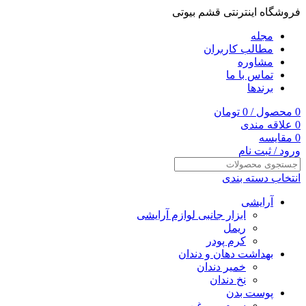
فروشگاه اینترنتی قشم بیوتی
مجله
مطالب کاربران
مشاوره
تماس با ما
برندها
0
محصول
/
0
تومان
0
علاقه مندی
0
مقایسه
ورود / ثبت نام
انتخاب دسته بندی
آرایشی
ابزار جانبی لوازم آرایشی
ریمل
کرم پودر
بهداشت دهان و دندان
خمیر دندان
نخ دندان
پوست بدن
سرم و روغن