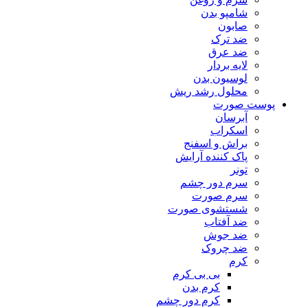
شامپو بدن
صابون
ضد ترک
ضد عرق
لایه بردار
لوسیون بدن
محلول رشد ریش
پوست صورت
آبرسان
اسکراب
براش و اسفنج
پاک کننده آرایش
تونر
سرم دور چشم
سرم صورت
شستشوی صورت
ضد آفتاب
ضد جوش
ضد چروک
کرم
بی بی کرم
کرم بدن
کرم دور چشم