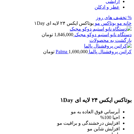
آرایشی
عطر و ادکلن
% تخفیف های روز
خانه
مو
بوتاکس مو
بوتاکس ایکس ۲۴ لایه ای ۱Day
دستگاه نانو استیم دوکو مجیک
1,846,000
تومان
بازگشت به محصولات
کراتین پروفشنال پالما Palma
1,690,000
تومان
اتمام موجودی
بزرگنمایی تصویر
بوتاکس ایکس ۲۴ لایه ای ۱Day
آبرساني فوق العاده به مو
احیا 100%
افزایش درخشندگی و براقیت مو
افزایش شاین مو