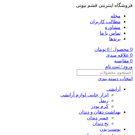
فروشگاه اینترنتی قشم بیوتی
مجله
مطالب کاربران
مشاوره
تماس با ما
برندها
0
محصول
/
0
تومان
0
علاقه مندی
0
مقایسه
ورود / ثبت نام
انتخاب دسته بندی
آرایشی
ابزار جانبی لوازم آرایشی
ریمل
کرم پودر
بهداشت دهان و دندان
خمیر دندان
نخ دندان
پوست بدن
سرم و روغن