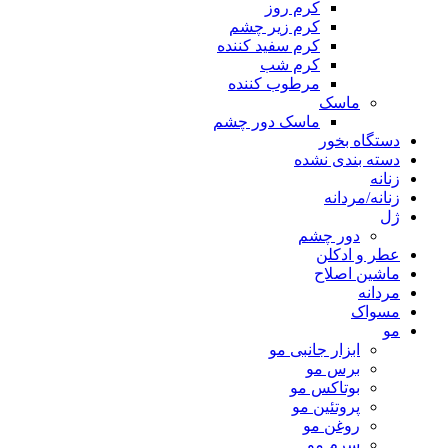
کرم روز
کرم زیر چشم
کرم سفید کننده
کرم شب
مرطوب کننده
ماسک
ماسک دور چشم
دستگاه بخور
دسته بندی نشده
زنانه
زنانه/مردانه
ژل
دور چشم
عطر و ادکلن
ماشین اصلاح
مردانه
مسواک
مو
ابزار جانبی مو
برس مو
بوتاکس مو
پروتئین مو
روغن مو
سرم مو