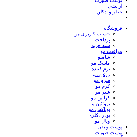
پوست صورت
آرایشی
عطر و ادکلن
فروشگاه
حساب کاربری من
پرداخت
سبد خرید
مراقبت مو
شامپو
ماسک مو
نرم کننده
روغن مو
سرم مو
کرم مو
شیر مو
کراتین مو
پروتئین مو
بوتاکس مو
پودر دکلره
ویال مو
پوست و بدن
پوست صورت