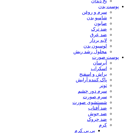
نخ دندان
پوست بدن
سرم و روغن
شامپو بدن
صابون
ضد ترک
ضد عرق
لایه بردار
لوسیون بدن
محلول رشد ریش
پوست صورت
آبرسان
اسکراب
براش و اسفنج
پاک کننده آرایش
تونر
سرم دور چشم
سرم صورت
شستشوی صورت
ضد آفتاب
ضد جوش
ضد چروک
کرم
بی بی کرم