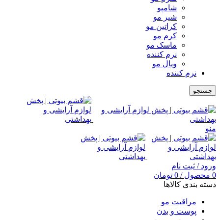
شامپو
شیر مو
کراتین مو
کرم مو
ماسک مو
نرم کننده
ویال مو
نرم کننده
جستجو
منو
ورود / ثبت نام
0
محصول
/
0
تومان
دسته بندی کالاها
مراقبت مو
پوست و بدن