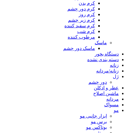
کرم بدن
کرم دور چشم
کرم روز
کرم زیر چشم
کرم سفید کننده
کرم شب
مرطوب کننده
ماسک
ماسک دور چشم
دستگاه بخور
دسته بندی نشده
زنانه
زنانه/مردانه
ژل
دور چشم
عطر و ادکلن
ماشین اصلاح
مردانه
مسواک
مو
ابزار جانبی مو
برس مو
بوتاکس مو
پروتئین مو