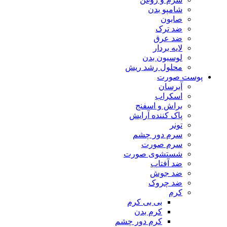
شامپو بدن
صابون
ضد ترک
ضد عرق
لایه بردار
لوسیون بدن
محلول رشد ریش
پوست صورت
آبرسان
اسکراب
براش و اسفنج
پاک کننده آرایش
تونر
سرم دور چشم
سرم صورت
شستشوی صورت
ضد آفتاب
ضد جوش
ضد چروک
کرم
بی بی کرم
کرم بدن
کرم دور چشم