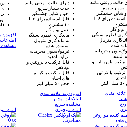
ی حالت روغنی مانند
دارای حالت روغنی مانند
نرم
بسیار سریع
جذب بسیار سریع
حاو
 و شاین چشمگیر
احیا و شاین چشمگیر
حاو
قابل استفاده برای ۶ تا
قابل استفاده برای ۶ تا
اوو
۱۰ مشتری
فاق
بو و گاز
بدون بو و گاز
گاری قطره بستگی
افزودن ب
ماندگاری قطره بستگی
اندگاری متریال
اطلاعات 
به ماندگاری متریال
اده شده
مشاهده 
استفاده شده
لاسیون محرمانه
فرمولاسیون محرمانه
ه آلدهید
برپایه آلدهید
ترکیب با پروتئین و
قابل ترکیب با پروتئین و
کس
بوتاکس
 ترکیب با کراتین
قابل ترکیب با کراتین
احیای
های احیای
یتر
حجم ۵۰ میلی لیتر
علاقه مندی
افزودن به علاقه مندی
یشتر
اطلاعات بیشتر
یع
مشاهده سریع
ودی
اتمام موجودی
اتمام مو