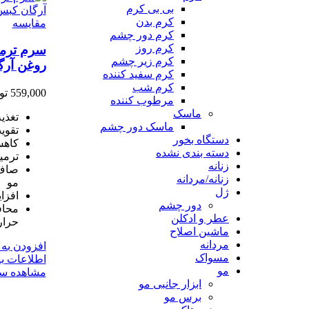
بی بی کرم
کرم بدن
مقایسه
کرم دور چشم
کرم روز
سرم ترمی
کرم زیر چشم
روغن آرگان
کرم سفید کننده
کرم شب
559,000
تو
مرطوب کننده
ماسک
تغذیه
ماسک دور چشم
تقوی
دستگاه بخور
کاه
دسته بندی نشده
ترمی
زنانه
صاف 
زنانه/مردانه
مو
ژل
افزا
دور چشم
محاف
عطر و ادکلن
حرا
ماشین اصلاح
مردانه
افزودن به 
مسواک
اطلاعات ب
مو
مشاهده سر
ابزار جانبی مو
برس مو