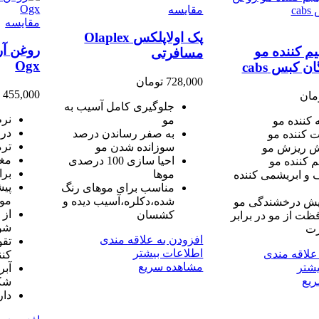
مقایسه
مقایسه
پک اولاپلکس Olaplex
روغن آر
م کننده مو
مسافرتی
Ogx
 کبس cabs
728,000
تومان
455,000
ت
مان
جلوگیری کامل آسیب به
نرم
مو
 کننده مو
درخ
به صفر رساندن درصد
ت کننده مو
ترم
سوزانده شدن مو
ش ریزش مو
مغ
احیا سازی 100 درصدی
م کننده مو
برا
موها
و ابریشمی کننده
پیش
مناسب برای موهای رنگ
مو
شده،دکلره،آسیب دیده و
یش درخشندگی مو
از 
کشسان
ظت از مو در برابر
شو
رت
افزودن به علاقه مندی
تقو
اطلاعات بیشتر
علاقه مندی
کنن
مشاهده سریع
یشتر
آبر
یع
شکن
دار