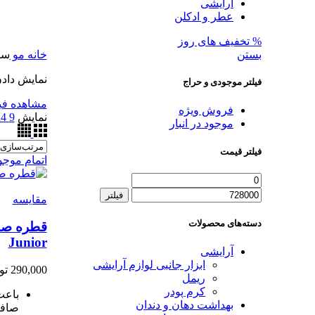
آرایشی
عطر و ادکلن
% تخفیف های روز
بستن
خانه
مو
سر
نمایش دادن همه
فیلتر موجودی و حراج
مشاهده فیل
فروش ویژه
نمایش
9
24
موجود در انبار
فیلتر قیمت
اتمام موج
فیلتر
مقایسه
دسته‌های محصولات
قطره صا
Junior
آرایشی
ابزار جانبی لوازم آرایشی
290,000
تو
ریمل
کرم پودر
بهداشت دهان و دندان
صافی