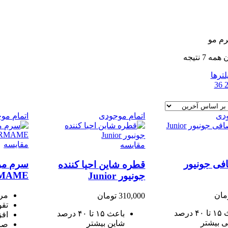
م مو
 7 نتیجه
ترها
36
ودی
اتمام موجودی
اتمام مو
مقایسه
مقایسه
فی جونیور
سرم مو 
قطره شاین احیا کننده
MAME
جونیور Junior
مان
مرط
310,000
تومان
تقو
باعث ۱۵ تا ۴۰ درصد
باعث ۱۵ تا ۴۰ درصد
افز
 بیشتر
شاین بیشتر
صاف