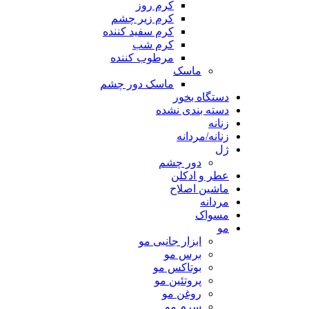
کرم روز
کرم زیر چشم
کرم سفید کننده
کرم شب
مرطوب کننده
ماسک
ماسک دور چشم
دستگاه بخور
دسته بندی نشده
زنانه
زنانه/مردانه
ژل
دور چشم
عطر و ادکلن
ماشین اصلاح
مردانه
مسواک
مو
ابزار جانبی مو
برس مو
بوتاکس مو
پروتئین مو
روغن مو
سرم مو