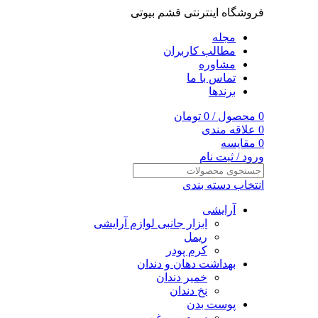
فروشگاه اینترنتی قشم بیوتی
مجله
مطالب کاربران
مشاوره
تماس با ما
برندها
0
محصول
/
0
تومان
0
علاقه مندی
0
مقایسه
ورود / ثبت نام
انتخاب دسته بندی
آرایشی
ابزار جانبی لوازم آرایشی
ریمل
کرم پودر
بهداشت دهان و دندان
خمیر دندان
نخ دندان
پوست بدن
سرم و روغن