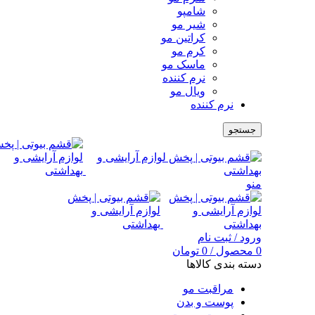
شامپو
شیر مو
کراتین مو
کرم مو
ماسک مو
نرم کننده
ویال مو
نرم کننده
جستجو
منو
ورود / ثبت نام
0
محصول
/
0
تومان
دسته بندی کالاها
مراقبت مو
پوست و بدن