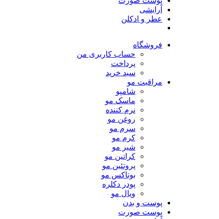
پوست صورت
آرایشی
عطر و ادکلن
فروشگاه
حساب کاربری من
پرداخت
سبد خرید
مراقبت مو
شامپو
ماسک مو
نرم کننده
روغن مو
سرم مو
کرم مو
شیر مو
کراتین مو
پروتئین مو
بوتاکس مو
پودر دکلره
ویال مو
پوست و بدن
پوست صورت