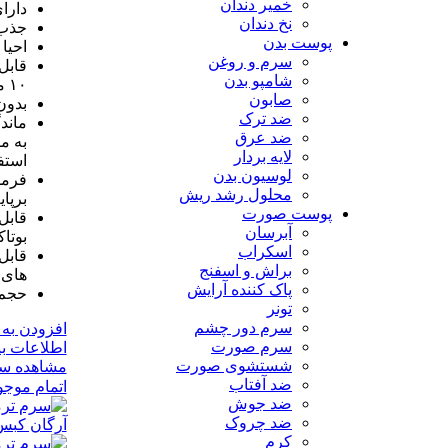
خمیر دندان
دارا
نخ دندان
جذب 
پوست بدن
احیا
سرم و روغن
شامپو بدن
۱۰ مشتری
صابون
بدون 
ضد ترک
ماند
ضد عرق
به م
لایه بردار
استف
لوسیون بدن
فرمو
محلول رشد ریش
برپای
پوست صورت
قابل 
آبرسان
بوتا
اسکراب
قابل
براش و اسفنج
های 
پاک کننده آرایش
حجم ۵۰ میلی ل
تونر
سرم دور چشم
افزودن به 
سرم صورت
اطلاعات ب
شستشوی صورت
مشاهده سر
ضد آفتاب
اتمام موج
ضد جوش
ضد چروک
کرم