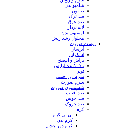
شامپو بدن
صابون
ضد ترک
ضد عرق
لایه بردار
لوسیون بدن
محلول رشد ریش
پوست صورت
آبرسان
اسکراب
براش و اسفنج
پاک کننده آرایش
تونر
سرم دور چشم
سرم صورت
شستشوی صورت
ضد آفتاب
ضد جوش
ضد چروک
کرم
بی بی کرم
کرم بدن
کرم دور چشم