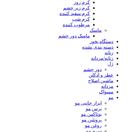
کرم روز
کرم زیر چشم
کرم سفید کننده
کرم شب
مرطوب کننده
ماسک
ماسک دور چشم
دستگاه بخور
دسته بندی نشده
زنانه
زنانه/مردانه
ژل
دور چشم
عطر و ادکلن
ماشین اصلاح
مردانه
مسواک
مو
ابزار جانبی مو
برس مو
بوتاکس مو
پروتئین مو
روغن مو
سرم مو