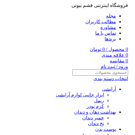
فروشگاه اینترنتی قشم بیوتی
مجله
مطالب کاربران
مشاوره
تماس با ما
برندها
0
محصول
/
0
تومان
0
علاقه مندی
0
مقایسه
ورود / ثبت نام
انتخاب دسته بندی
آرایشی
ابزار جانبی لوازم آرایشی
ریمل
کرم پودر
بهداشت دهان و دندان
خمیر دندان
نخ دندان
پوست بدن
سرم و روغن