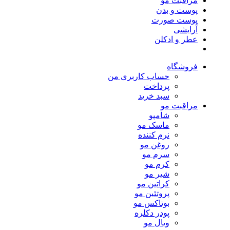
مراقبت مو
پوست و بدن
پوست صورت
آرایشی
عطر و ادکلن
فروشگاه
حساب کاربری من
پرداخت
سبد خرید
مراقبت مو
شامپو
ماسک مو
نرم کننده
روغن مو
سرم مو
کرم مو
شیر مو
کراتین مو
پروتئین مو
بوتاکس مو
پودر دکلره
ویال مو