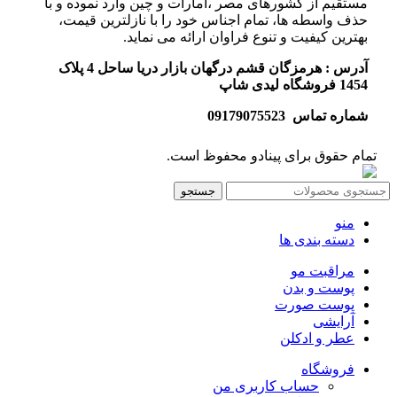
مستقیم از کشورهای مصر ،امارات و چین وارد نموده و با
حذف واسطه ها، تمام اجناس خود را با نازلترین قیمت،
بهترین کیفیت و تنوع فراوان ارائه می نماید.
آدرس : هرمزگان قشم درگهان بازار دریا ساحل 4 پلاک
1454 فروشگاه لیدی شاپ
شماره تماس 09179075523
تمام حقوق برای پینادو محفوظ است.
جستجو
منو
دسته بندی ها
مراقبت مو
پوست و بدن
پوست صورت
آرایشی
عطر و ادکلن
فروشگاه
حساب کاربری من