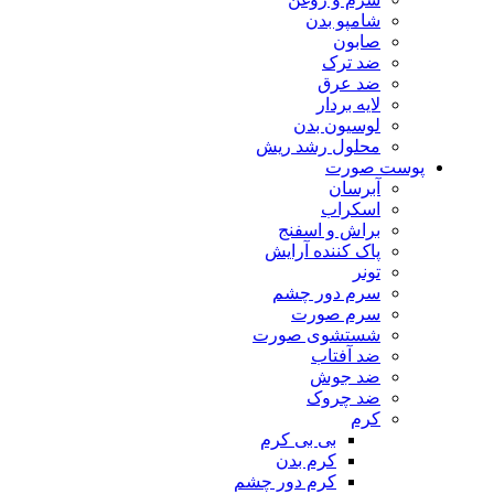
شامپو بدن
صابون
ضد ترک
ضد عرق
لایه بردار
لوسیون بدن
محلول رشد ریش
پوست صورت
آبرسان
اسکراب
براش و اسفنج
پاک کننده آرایش
تونر
سرم دور چشم
سرم صورت
شستشوی صورت
ضد آفتاب
ضد جوش
ضد چروک
کرم
بی بی کرم
کرم بدن
کرم دور چشم