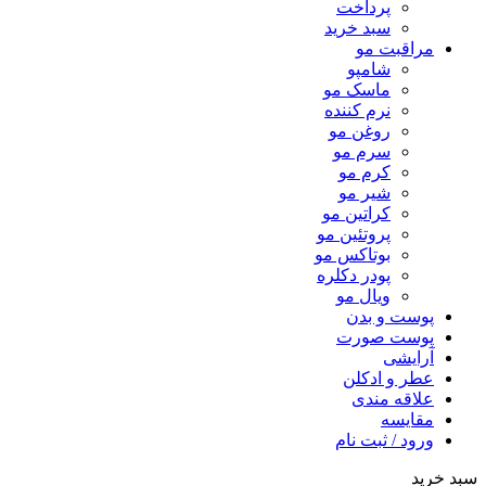
پرداخت
سبد خرید
مراقبت مو
شامپو
ماسک مو
نرم کننده
روغن مو
سرم مو
کرم مو
شیر مو
کراتین مو
پروتئین مو
بوتاکس مو
پودر دکلره
ویال مو
پوست و بدن
پوست صورت
آرایشی
عطر و ادکلن
علاقه مندی
مقایسه
ورود / ثبت نام
سبد خرید