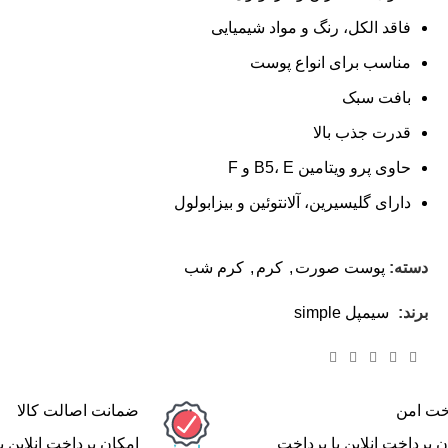
فاقد الکل، رنگ و مواد شیمیایی
مناسب برای انواع پوست
بافت سبک
قدرت جذب بالا
حاوی پرو ویتامین B5، E و F
دارای گلیسیرین، آلانتوئین و بیزابولول
دسته:
پوست صورت
,
کرم
,
کرم شب
برند:
سیمپل simple
خت امن
ضمانت اصالت کالا
ن پرداخت انلاین یا پرداخت
امکان پرداخت انلاین ی