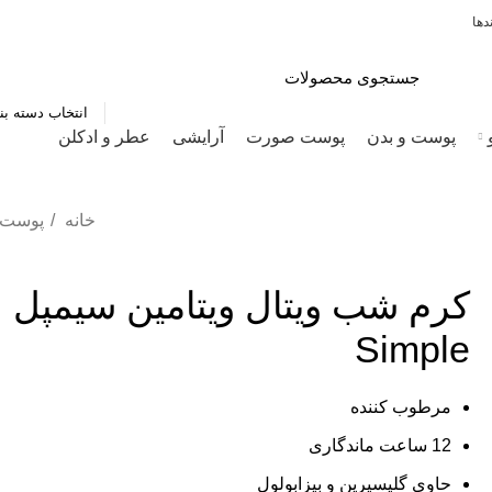
دها
انتخاب دسته بن
پوست و بدن
پوست صورت
آرایشی
عطر و ادکلن
خانه
پوست
کرم شب ویتال ویتامین سیمپل
Simple
مرطوب کننده
12 ساعت ماندگاری
حاوی گلیسیرین و بیزابولول