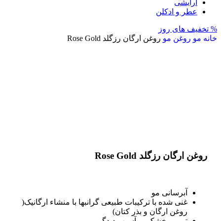
آرایشی
عطر و ادکلن
% تخفیف های روز
خانه
مو
روغن مو
روغن ارگان رزگلد Rose Gold
اتمام موجودی
بزرگنمایی تصویر
روغن ارگان رزگلد Rose Gold
آبرسانی مو
غنی شده با ترکیبات طبیعی گرانبها با منشاء ارگانیک(
روغن ارگان و بذر کتان)
ترمیم خشکی و آسیب دیدگی مو