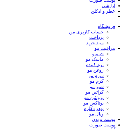
پوست صورت
آرایشی
عطر و ادکلن
فروشگاه
حساب کاربری من
پرداخت
سبد خرید
مراقبت مو
شامپو
ماسک مو
نرم کننده
روغن مو
سرم مو
کرم مو
شیر مو
کراتین مو
پروتئین مو
بوتاکس مو
پودر دکلره
ویال مو
پوست و بدن
پوست صورت