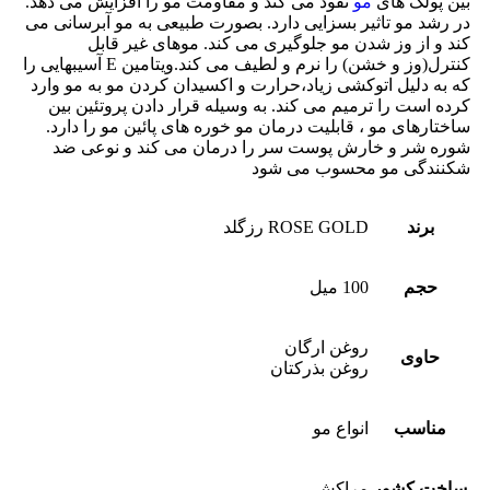
بین پولک های
مو
نفوذ می کند و مقاومت مو را افزایش می دهد.
در رشد مو تاثیر بسزایی دارد. بصورت طبیعی به مو آبرسانی می
کند و از وز شدن مو جلوگیری می کند. موهای غیر قابل
کنترل(وز و خشن) را نرم و لطیف می کند.ویتامین E آسیبهایی را
که به دلیل اتوکشی زیاد،حرارت و اکسیدان کردن مو به مو وارد
کرده است را ترمیم می کند. به وسیله قرار دادن پروتئین بین
ساختارهای مو ، قابلیت درمان مو خوره های پائین مو را دارد.
شوره شر و خارش پوست سر را درمان می کند و نوعی ضد
شکنندگی مو محسوب می شود
برند
ROSE GOLD رزگلد
حجم
100 میل
روغن ارگان
حاوی
روغن بذرکتان
مناسب
انواع مو
ساخت کشور
مراکش