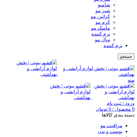
شامپو
شیر مو
کراتین مو
کرم مو
ماسک مو
نرم کننده
ویال مو
نرم کننده
جستجو
منو
ورود / ثبت نام
0
محصول
/
0
تومان
دسته بندی کالاها
مراقبت مو
پوست و بدن