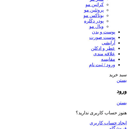
کراتین مو
پروتئین مو
بوتاکس مو
پودر دکلره
ویال مو
پوست و بدن
پوست صورت
آرایشی
عطر و ادکلن
علاقه مندی
مقایسه
ورود / ثبت نام
سبد خرید
بستن
ورود
بستن
هنوز حساب کاربری ندارید؟
ایجاد حساب کاربری
فروشگاه