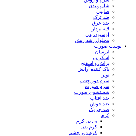
شامپو بدن
صابون
ضد ترک
ضد عرق
لایه بردار
لوسیون بدن
محلول رشد ریش
پوست صورت
آبرسان
اسکراب
براش و اسفنج
پاک کننده آرایش
تونر
سرم دور چشم
سرم صورت
شستشوی صورت
ضد آفتاب
ضد جوش
ضد چروک
کرم
بی بی کرم
کرم بدن
کرم دور چشم