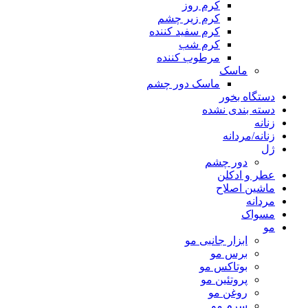
کرم روز
کرم زیر چشم
کرم سفید کننده
کرم شب
مرطوب کننده
ماسک
ماسک دور چشم
دستگاه بخور
دسته بندی نشده
زنانه
زنانه/مردانه
ژل
دور چشم
عطر و ادکلن
ماشین اصلاح
مردانه
مسواک
مو
ابزار جانبی مو
برس مو
بوتاکس مو
پروتئین مو
روغن مو
سرم مو