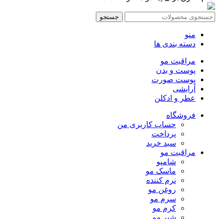
جستجو
منو
دسته بندی ها
مراقبت مو
پوست و بدن
پوست صورت
آرایشی
عطر و ادکلن
فروشگاه
حساب کاربری من
پرداخت
سبد خرید
مراقبت مو
شامپو
ماسک مو
نرم کننده
روغن مو
سرم مو
کرم مو
شیر مو