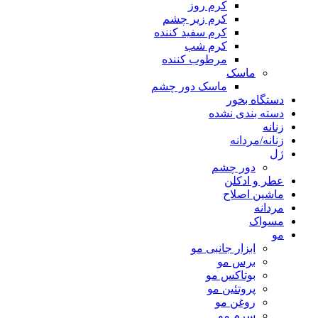
کرم روز
کرم زیر چشم
کرم سفید کننده
کرم شب
مرطوب کننده
ماسک
ماسک دور چشم
دستگاه بخور
دسته بندی نشده
زنانه
زنانه/مردانه
ژل
دور چشم
عطر و ادکلن
ماشین اصلاح
مردانه
مسواک
مو
ابزار جانبی مو
برس مو
بوتاکس مو
پروتئین مو
روغن مو
سرم مو