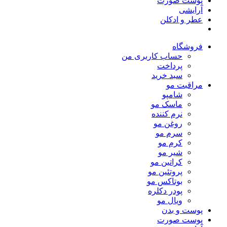
پوست صورت
آرایشی
عطر و ادکلن
فروشگاه
حساب کاربری من
پرداخت
سبد خرید
مراقبت مو
شامپو
ماسک مو
نرم کننده
روغن مو
سرم مو
کرم مو
شیر مو
کراتین مو
پروتئین مو
بوتاکس مو
پودر دکلره
ویال مو
پوست و بدن
پوست صورت