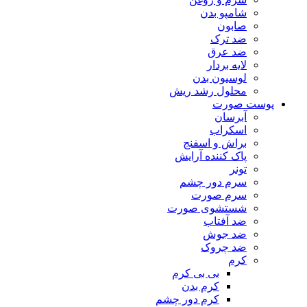
شامپو بدن
صابون
ضد ترک
ضد عرق
لایه بردار
لوسیون بدن
محلول رشد ریش
پوست صورت
آبرسان
اسکراب
براش و اسفنج
پاک کننده آرایش
تونر
سرم دور چشم
سرم صورت
شستشوی صورت
ضد آفتاب
ضد جوش
ضد چروک
کرم
بی بی کرم
کرم بدن
کرم دور چشم