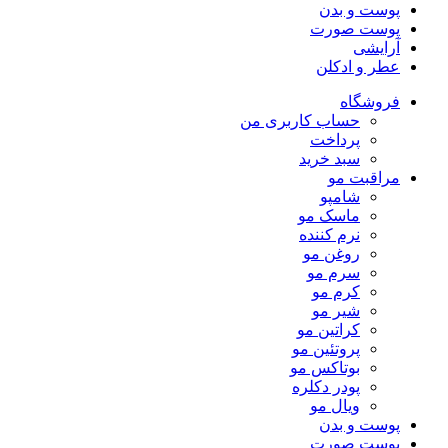
پوست و بدن
پوست صورت
آرایشی
عطر و ادکلن
فروشگاه
حساب کاربری من
پرداخت
سبد خرید
مراقبت مو
شامپو
ماسک مو
نرم کننده
روغن مو
سرم مو
کرم مو
شیر مو
کراتین مو
پروتئین مو
بوتاکس مو
پودر دکلره
ویال مو
پوست و بدن
پوست صورت