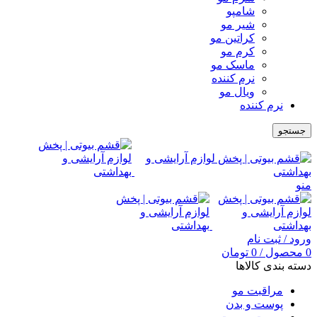
شامپو
شیر مو
کراتین مو
کرم مو
ماسک مو
نرم کننده
ویال مو
نرم کننده
جستجو
منو
ورود / ثبت نام
0
محصول
/
0
تومان
دسته بندی کالاها
مراقبت مو
پوست و بدن