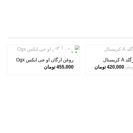
اتمام موجودی
کریستال
روغن آرگان او جی ایکس Ogx
420,000
تومان
455,000
تومان
مان