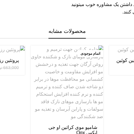
ی داشتن یک مشاوره خوب میتونید
کنند.
محصولات مشابه
اتمام موجودی
-37%
ین کوئین
پروتئین رزگلد A 
اتمام موجودی
663,000
تو
شامپو موی کراتین او جی
ایکس Ogx