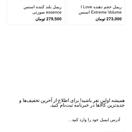
ریمل حجم دهنده I Love
ریمل بلند کننده اسنس
Extreme Volume اسنس
essence صورتی
273,000
تومان
279,500
تومان
ر
s
0
همیشه اولین نفر باشید! برای اطلاع از آخرین تخفیف‌ها و
جدیدترین کالاها در خبرنامه ثبت‌نام کنید.