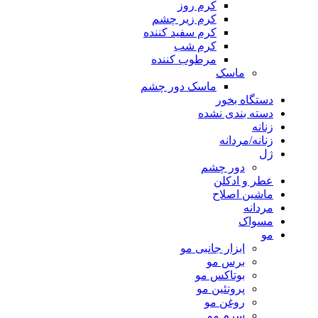
کرم روز
کرم زیر چشم
کرم سفید کننده
کرم شب
مرطوب کننده
ماسک
ماسک دور چشم
دستگاه بخور
دسته بندی نشده
زنانه
زنانه/مردانه
ژل
دور چشم
عطر و ادکلن
ماشین اصلاح
مردانه
مسواک
مو
ابزار جانبی مو
برس مو
بوتاکس مو
پروتئین مو
روغن مو
سرم مو