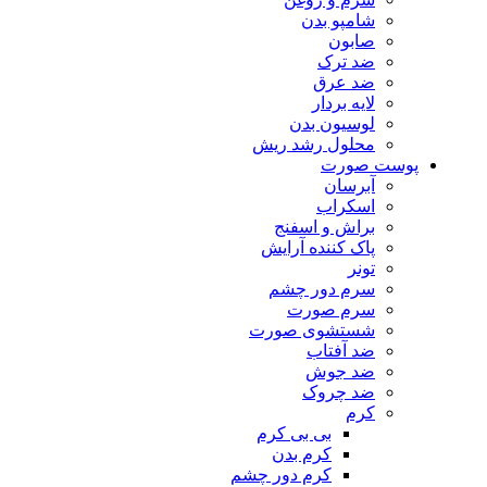
شامپو بدن
صابون
ضد ترک
ضد عرق
لایه بردار
لوسیون بدن
محلول رشد ریش
پوست صورت
آبرسان
اسکراب
براش و اسفنج
پاک کننده آرایش
تونر
سرم دور چشم
سرم صورت
شستشوی صورت
ضد آفتاب
ضد جوش
ضد چروک
کرم
بی بی کرم
کرم بدن
کرم دور چشم