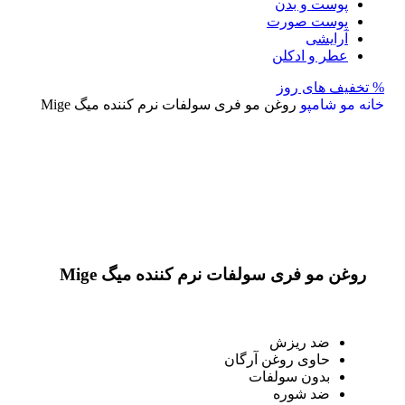
پوست و بدن
پوست صورت
آرایشی
عطر و ادکلن
% تخفیف های روز
خانه
مو
شامپو
روغن مو فری سولفات نرم کننده میگ Mige
اتمام موجودی
بزرگنمایی تصویر
روغن مو فری سولفات نرم کننده میگ Mige
ضد ریزش
حاوی روغن آرگان
بدون سولفات
ضد شوره