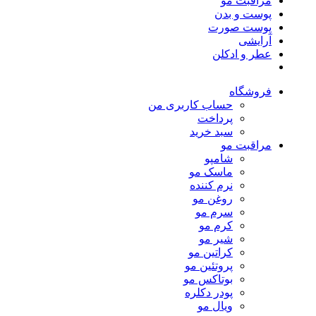
مراقبت مو
پوست و بدن
پوست صورت
آرایشی
عطر و ادکلن
فروشگاه
حساب کاربری من
پرداخت
سبد خرید
مراقبت مو
شامپو
ماسک مو
نرم کننده
روغن مو
سرم مو
کرم مو
شیر مو
کراتین مو
پروتئین مو
بوتاکس مو
پودر دکلره
ویال مو