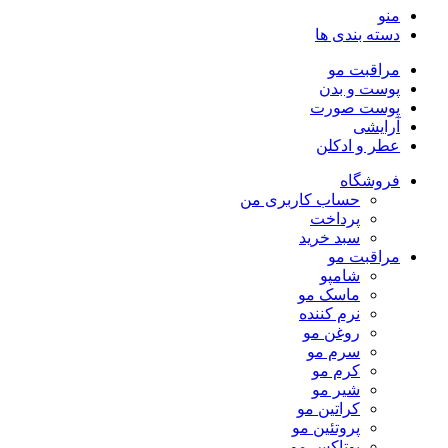
منو
دسته بندی ها
مراقبت مو
پوست و بدن
پوست صورت
آرایشی
عطر و ادکلن
فروشگاه
حساب کاربری من
پرداخت
سبد خرید
مراقبت مو
شامپو
ماسک مو
نرم کننده
روغن مو
سرم مو
کرم مو
شیر مو
کراتین مو
پروتئین مو
بوتاکس مو