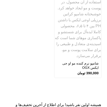
l
0
شامپو نرم کننده مو او جی
ایکس OGX
390,000
تومان
همیشه اولین نفر باشید! برای اطلاع از آخرین تخفیف‌ها و