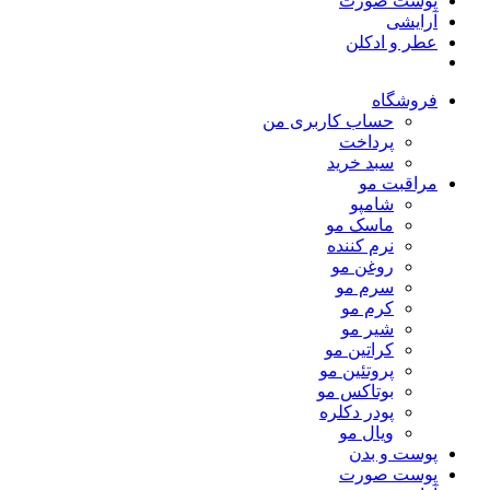
پوست صورت
آرایشی
عطر و ادکلن
فروشگاه
حساب کاربری من
پرداخت
سبد خرید
مراقبت مو
شامپو
ماسک مو
نرم کننده
روغن مو
سرم مو
کرم مو
شیر مو
کراتین مو
پروتئین مو
بوتاکس مو
پودر دکلره
ویال مو
پوست و بدن
پوست صورت