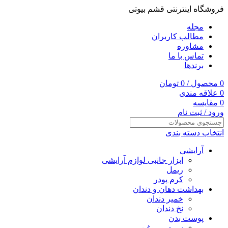
فروشگاه اینترنتی قشم بیوتی
مجله
مطالب کاربران
مشاوره
تماس با ما
برندها
0
محصول
/
0
تومان
0
علاقه مندی
0
مقایسه
ورود / ثبت نام
انتخاب دسته بندی
آرایشی
ابزار جانبی لوازم آرایشی
ریمل
کرم پودر
بهداشت دهان و دندان
خمیر دندان
نخ دندان
پوست بدن
سرم و روغن