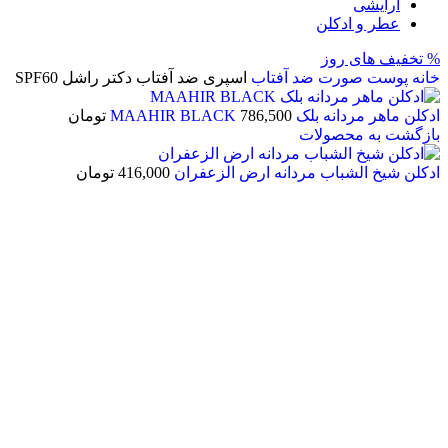
آرایشی
عطر و ادکلن
% تخفیف های روز
خانه
پوست صورت
ضد آفتاب
اسپری ضد آفتاب دکتر راشل SPF60
ادکلن ماهر مردانه بلک MAAHIR BLACK
786,500
تومان
بازگشت به محصولات
ادکلن شیخ الشباب مردانه ارض الزعفران
416,000
تومان
اتمام موجودی
بزرگنمایی تصویر