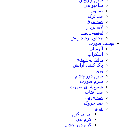
شامپو بدن
صابون
ضد ترک
ضد عرق
لایه بردار
لوسیون بدن
محلول رشد ریش
پوست صورت
آبرسان
اسکراب
براش و اسفنج
پاک کننده آرایش
تونر
سرم دور چشم
سرم صورت
شستشوی صورت
ضد آفتاب
ضد جوش
ضد چروک
کرم
بی بی کرم
کرم بدن
کرم دور چشم