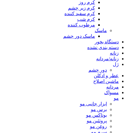
کرم روز
کرم زیر چشم
کرم سفید کننده
کرم شب
مرطوب کننده
ماسک
ماسک دور چشم
دستگاه بخور
دسته بندی نشده
زنانه
زنانه/مردانه
ژل
دور چشم
عطر و ادکلن
ماشین اصلاح
مردانه
مسواک
مو
ابزار جانبی مو
برس مو
بوتاکس مو
پروتئین مو
روغن مو
سرم مو