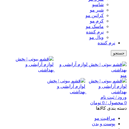
شامپو
شیر مو
کراتین مو
کرم مو
ماسک مو
نرم کننده
ویال مو
نرم کننده
جستجو
منو
ورود / ثبت نام
0
محصول
/
0
تومان
دسته بندی کالاها
مراقبت مو
پوست و بدن