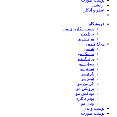
پوست صورت
آرایشی
عطر و ادکلن
فروشگاه
حساب کاربری من
پرداخت
سبد خرید
مراقبت مو
شامپو
ماسک مو
نرم کننده
روغن مو
سرم مو
کرم مو
شیر مو
کراتین مو
پروتئین مو
بوتاکس مو
پودر دکلره
ویال مو
پوست و بدن
پوست صورت