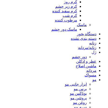
کرم روز
کرم زیر چشم
کرم سفید کننده
کرم شب
مرطوب کننده
ماسک
ماسک دور چشم
دستگاه بخور
دسته بندی نشده
زنانه
زنانه/مردانه
ژل
دور چشم
عطر و ادکلن
ماشین اصلاح
مردانه
مسواک
مو
ابزار جانبی مو
برس مو
بوتاکس مو
پروتئین مو
روغن مو
سرم مو