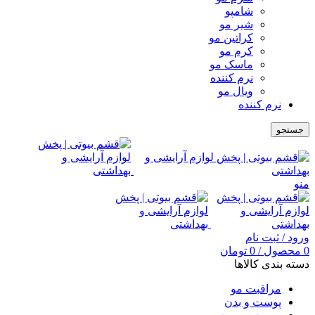
شامپو
شیر مو
کراتین مو
کرم مو
ماسک مو
نرم کننده
ویال مو
نرم کننده
جستجو
منو
ورود / ثبت نام
0
محصول
/
0
تومان
دسته بندی کالاها
مراقبت مو
پوست و بدن