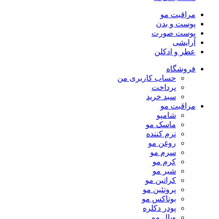
مراقبت مو
پوست و بدن
پوست صورت
آرایشی
عطر و ادکلن
فروشگاه
حساب کاربری من
پرداخت
سبد خرید
مراقبت مو
شامپو
ماسک مو
نرم کننده
روغن مو
سرم مو
کرم مو
شیر مو
کراتین مو
پروتئین مو
بوتاکس مو
پودر دکلره
ویال مو