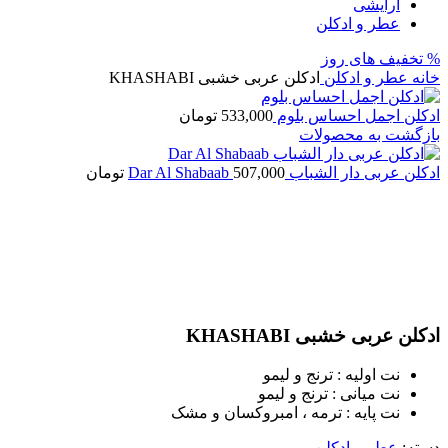
آرایشی
عطر و ادکلن
% تخفیف های روز
خانه
عطر و ادکلن
ادکلن عربی خشبی KHASHABI
ادکلن اجمل احساس بلوم
533,000
تومان
بازگشت به محصولات
ادکلن عربی دار الشباب Dar Al Shabaab
507,000
تومان
اتمام موجودی
بزرگنمایی تصویر
ادکلن عربی خشبی KHASHABI
نت اولیه : ترنج و لیمو
نت میانی : ترنج و لیمو
نت پایه : ترمه ، امبروکسان و مشک
دسته:
عطر و ادکلن