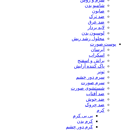
شامپو بدن
صابون
ضد ترک
ضد عرق
لایه بردار
لوسیون بدن
محلول رشد ریش
پوست صورت
آبرسان
اسکراب
براش و اسفنج
پاک کننده آرایش
تونر
سرم دور چشم
سرم صورت
شستشوی صورت
ضد آفتاب
ضد جوش
ضد چروک
کرم
بی بی کرم
کرم بدن
کرم دور چشم