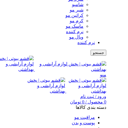
شامپو
شیر مو
کراتین مو
کرم مو
ماسک مو
نرم کننده
ویال مو
نرم کننده
جستجو
منو
ورود / ثبت نام
0
محصول
/
0
تومان
دسته بندی کالاها
مراقبت مو
پوست و بدن