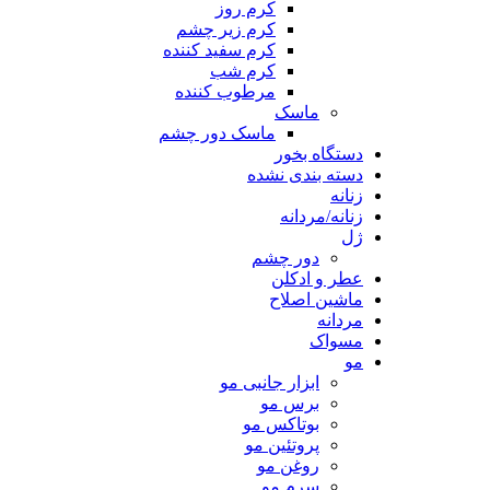
کرم روز
کرم زیر چشم
کرم سفید کننده
کرم شب
مرطوب کننده
ماسک
ماسک دور چشم
دستگاه بخور
دسته بندی نشده
زنانه
زنانه/مردانه
ژل
دور چشم
عطر و ادکلن
ماشین اصلاح
مردانه
مسواک
مو
ابزار جانبی مو
برس مو
بوتاکس مو
پروتئین مو
روغن مو
سرم مو