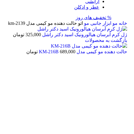
آرایشی
عطر و ادکلن
% تخفیف های روز
خانه
مو
ابزار جانبی مو
اتو حالت دهنده مو کیمی مدل km-2139
ژل کرم آبرسان هیالورونیک اسید دکتر راشل
325,000
تومان
بازگشت به محصولات
حالت دهنده مو کیمی مدل KM-216B
689,000
تومان
اتمام موجودی
بزرگنمایی تصویر