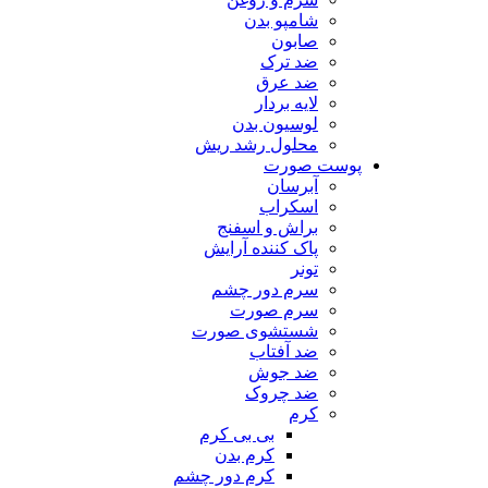
شامپو بدن
صابون
ضد ترک
ضد عرق
لایه بردار
لوسیون بدن
محلول رشد ریش
پوست صورت
آبرسان
اسکراب
براش و اسفنج
پاک کننده آرایش
تونر
سرم دور چشم
سرم صورت
شستشوی صورت
ضد آفتاب
ضد جوش
ضد چروک
کرم
بی بی کرم
کرم بدن
کرم دور چشم