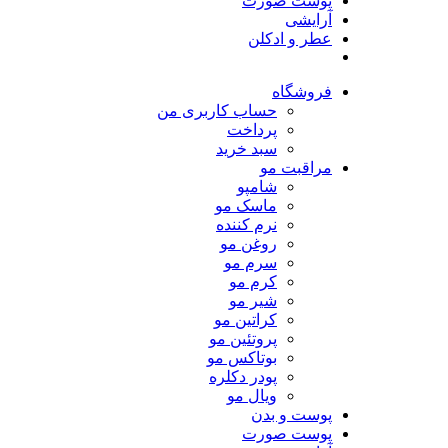
پوست صورت
آرایشی
عطر و ادکلن
فروشگاه
حساب کاربری من
پرداخت
سبد خرید
مراقبت مو
شامپو
ماسک مو
نرم کننده
روغن مو
سرم مو
کرم مو
شیر مو
کراتین مو
پروتئین مو
بوتاکس مو
پودر دکلره
ویال مو
پوست و بدن
پوست صورت