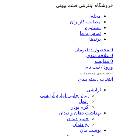
فروشگاه اینترنتی قشم بیوتی
مجله
مطالب کاربران
مشاوره
تماس با ما
برندها
0
محصول
/
0
تومان
0
علاقه مندی
0
مقایسه
ورود / ثبت نام
انتخاب دسته بندی
آرایشی
ابزار جانبی لوازم آرایشی
ریمل
کرم پودر
بهداشت دهان و دندان
خمیر دندان
نخ دندان
پوست بدن
سرم و روغن