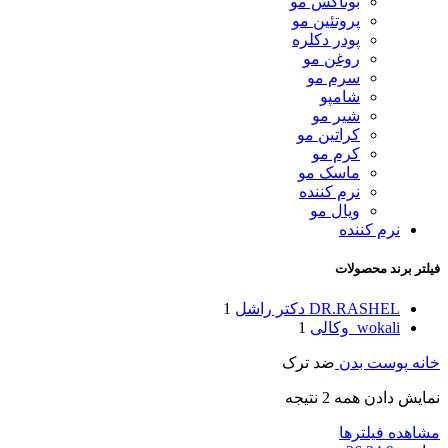
بوتاکس مو
پروتئین مو
پودر دکلره
روغن مو
سرم مو
شامپو
شیر مو
کراتین مو
کرم مو
ماسک مو
نرم کننده
ویال مو
نرم کننده
فیلتر برند محصولات
DR.RASHEL دکتر راشل
1
wokali_وکالی
1
خانه
پوست بدن
ضد ترک
نمایش دادن همه 2 نتیجه
مشاهده فیلترها