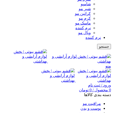
شامپو
شیر مو
کراتین مو
کرم مو
ماسک مو
نرم کننده
ویال مو
نرم کننده
جستجو
منو
ورود / ثبت نام
0
محصول
/
0
تومان
دسته بندی کالاها
مراقبت مو
پوست و بدن