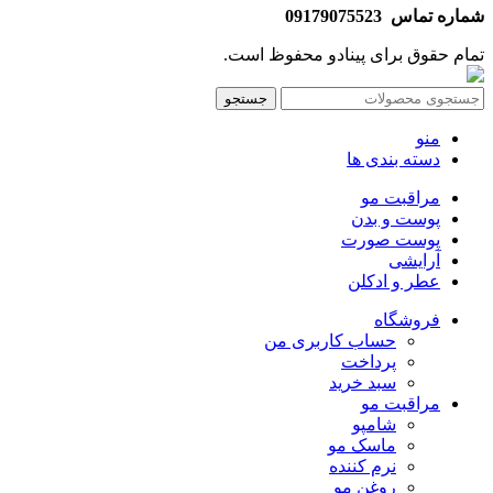
شماره تماس 09179075523
تمام حقوق برای پینادو محفوظ است.
جستجو
منو
دسته بندی ها
مراقبت مو
پوست و بدن
پوست صورت
آرایشی
عطر و ادکلن
فروشگاه
حساب کاربری من
پرداخت
سبد خرید
مراقبت مو
شامپو
ماسک مو
نرم کننده
روغن مو