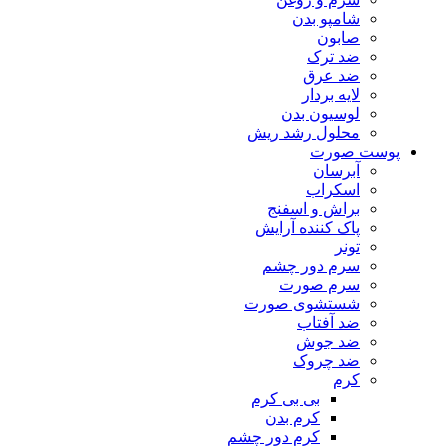
شامپو بدن
صابون
ضد ترک
ضد عرق
لایه بردار
لوسیون بدن
محلول رشد ریش
پوست صورت
آبرسان
اسکراب
براش و اسفنج
پاک کننده آرایش
تونر
سرم دور چشم
سرم صورت
شستشوی صورت
ضد آفتاب
ضد جوش
ضد چروک
کرم
بی بی کرم
کرم بدن
کرم دور چشم