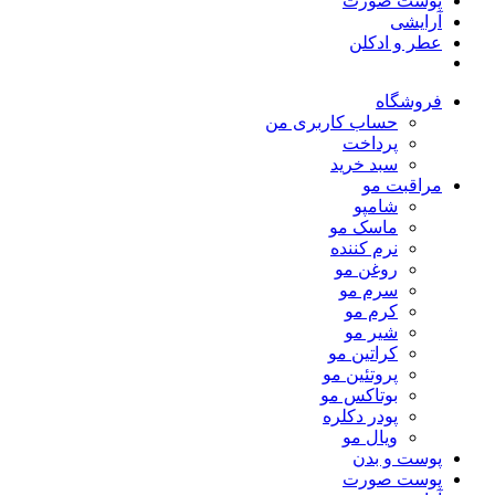
پوست صورت
آرایشی
عطر و ادکلن
فروشگاه
حساب کاربری من
پرداخت
سبد خرید
مراقبت مو
شامپو
ماسک مو
نرم کننده
روغن مو
سرم مو
کرم مو
شیر مو
کراتین مو
پروتئین مو
بوتاکس مو
پودر دکلره
ویال مو
پوست و بدن
پوست صورت