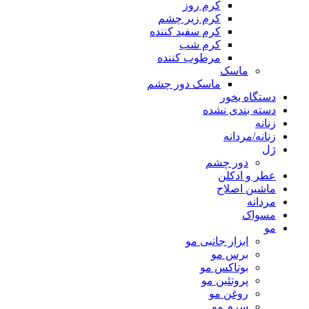
کرم روز
کرم زیر چشم
کرم سفید کننده
کرم شب
مرطوب کننده
ماسک
ماسک دور چشم
دستگاه بخور
دسته بندی نشده
زنانه
زنانه/مردانه
ژل
دور چشم
عطر و ادکلن
ماشین اصلاح
مردانه
مسواک
مو
ابزار جانبی مو
برس مو
بوتاکس مو
پروتئین مو
روغن مو
سرم مو