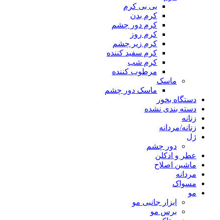
بی بی کرم
کرم بدن
کرم دور چشم
کرم روز
کرم زیر چشم
کرم سفید کننده
کرم شب
مرطوب کننده
ماسک
ماسک دور چشم
دستگاه بخور
دسته بندی نشده
زنانه
زنانه/مردانه
ژل
دور چشم
عطر و ادکلن
ماشین اصلاح
مردانه
مسواک
مو
ابزار جانبی مو
برس مو