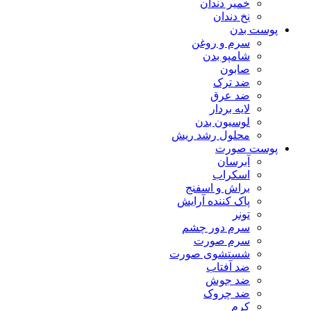
خمیر دندان
نخ دندان
پوست بدن
سرم و روغن
شامپو بدن
صابون
ضد ترک
ضد عرق
لایه بردار
لوسیون بدن
محلول رشد ریش
پوست صورت
آبرسان
اسکراب
براش و اسفنج
پاک کننده آرایش
تونر
سرم دور چشم
سرم صورت
شستشوی صورت
ضد آفتاب
ضد جوش
ضد چروک
کرم