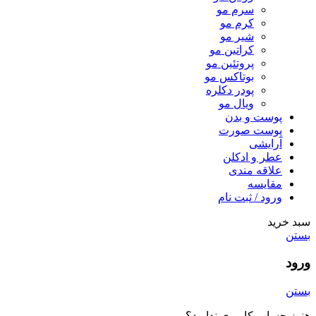
سرم مو
کرم مو
شیر مو
کراتین مو
پروتئین مو
بوتاکس مو
پودر دکلره
ویال مو
پوست و بدن
پوست صورت
آرایشی
عطر و ادکلن
علاقه مندی
مقایسه
ورود / ثبت نام
سبد خرید
بستن
ورود
بستن
هنوز حساب کاربری ندارید؟